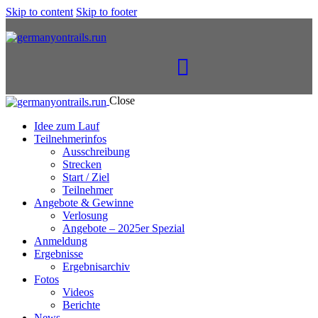
Skip to content
Skip to footer
Close
Idee zum Lauf
Teilnehmerinfos
Ausschreibung
Strecken
Start / Ziel
Teilnehmer
Angebote & Gewinne
Verlosung
Angebote – 2025er Spezial
Anmeldung
Ergebnisse
Ergebnisarchiv
Fotos
Videos
Berichte
News