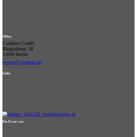
Office
Conibeta GmbH
Ringbahnstr. 38
12099 Berlin
events@conibeta.de
Links
Ein Event von